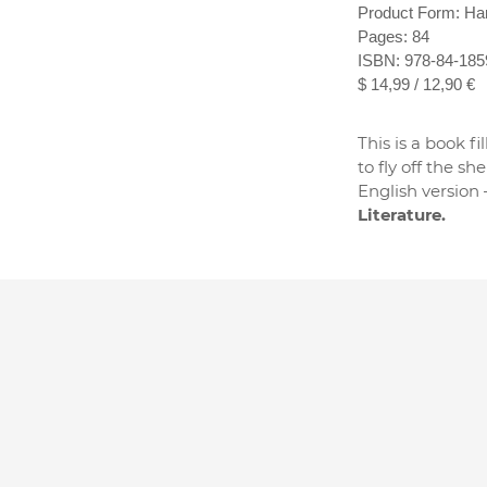
Product Form: Ha
Pages: 84
ISBN: 978-84-185
$ 14,99 / 12,90 €
This is a book f
to fly off the s
English version
Literature.