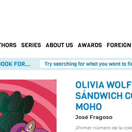
THORS
SERIES
ABOUT US
AWARDS
FOREIGN
OOK FOR...
Try searching for what you want to fi
OLIVIA WOLF
SÁNDWICH C
MOHO
José Fragoso
¡Primer número de la cole