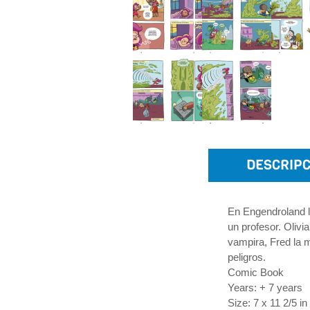
DESCRIPC
En Engendroland l
un profesor. Olivi
vampira, Fred la 
peligros.
Comic Book
Years: + 7 years
Size: 7 x 11 2/5 in