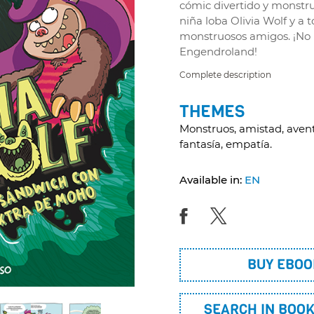
cómic divertido y monstru
niña loba Olivia Wolf y a 
monstruosos amigos. ¡No 
Engendroland!
Complete description
THEMES
Monstruos, amistad, aventu
fantasía, empatía.
Available in:
EN
BUY EBOO
SEARCH IN BOO