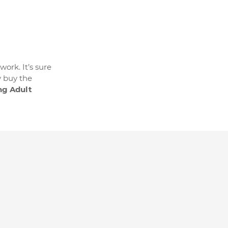
work. It’s sure
y buy the
ng Adult