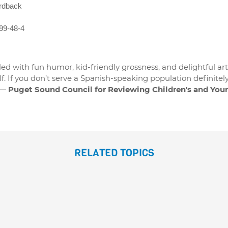
rdback
99-48-4
illed with fun humor, kid-friendly grossness, and delightful art
helf. If you don’t serve a Spanish-speaking population definitel
Puget Sound Council for Reviewing Children's and You
RELATED TOPICS