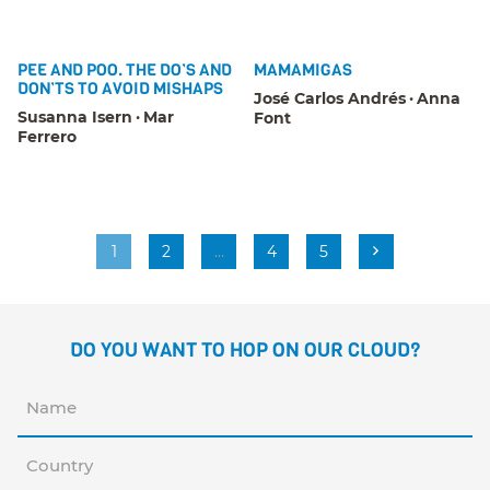
PEE AND POO. THE DO’S AND
MAMAMIGAS
DON’TS TO AVOID MISHAPS
José Carlos Andrés
Anna
Susanna Isern
Mar
Font
Ferrero
1
2
…
4
5
DO YOU WANT TO HOP ON OUR CLOUD?