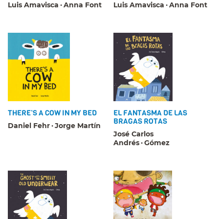
Luis Amavisca
Anna Font
Luis Amavisca
Anna Font
THERE’S A COW IN MY BED
EL FANTASMA DE LAS
BRAGAS ROTAS
Daniel Fehr
Jorge Martín
José Carlos
Andrés
Gómez