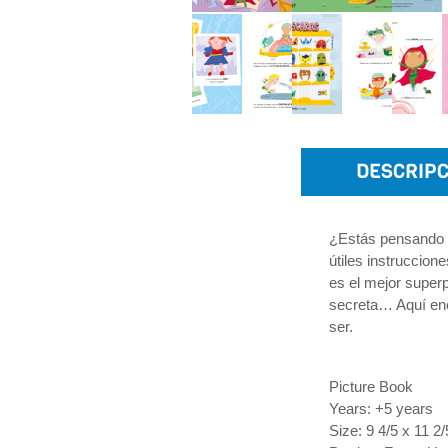
DESCRIPC
¿Estás pensando e
útiles instruccion
es el mejor super
secreta… Aquí enc
ser.
Picture Book
Years: +5 years
Size: 9 4/5 x 11 2/