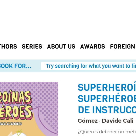
THORS
SERIES
ABOUT US
AWARDS
FOREIGN
OOK FOR...
Try searching for what you want to fi
SUPERHEROÍ
SUPERHÉROE
DE INSTRUC
Gómez
Davide Cali
¿Quieres detener un mete