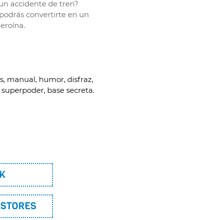
r un accidente de tren?
podrás convertirte en un
eroína.
s, manual, humor, disfraz,
 superpoder, base secreta.
K
KSTORES