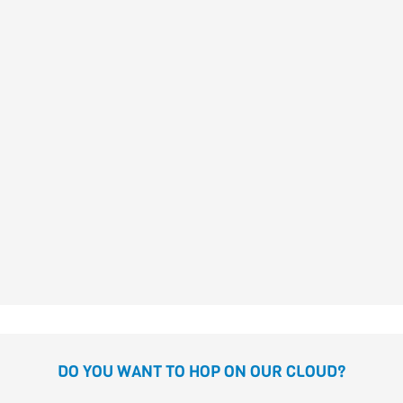
Susanna Isern
Sonja
Wimmer
EL PIRATA MALACACA
Alicia Acosta
Emilio
Urberuaga
DO YOU WANT TO HOP ON OUR CLOUD?