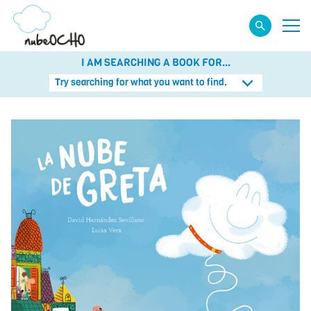
I AM SEARCHING A BOOK FOR...
Try searching for what you want to find.