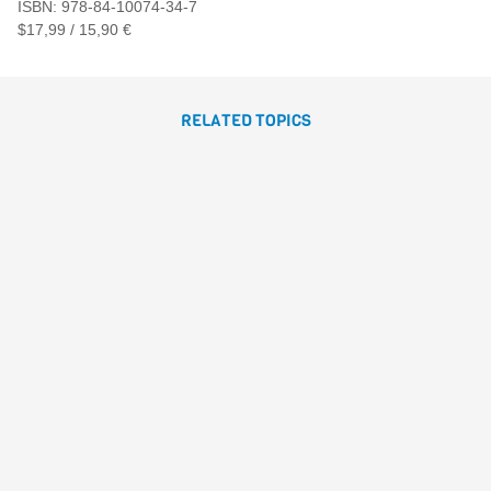
ISBN: 978-84-10074-34-7
$17,99 / 15,90 €
RELATED TOPICS
EL ROJO NO ESTÁ
ENOJADO, EL AZUL NO
ESTÁ TRISTE
Luis Amavisca
Alicia
Acosta
Anuska Allepuz