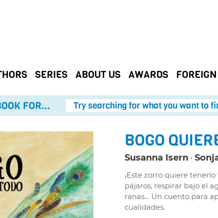
THORS
SERIES
ABOUT US
AWARDS
FOREIGN
OOK FOR...
Try searching for what you want to fi
BOGO QUIER
Susanna Isern
Sonj
¡Este zorro quiere tenerlo
pájaros, respirar bajo el a
ranas… Un cuento para ap
cualidades.