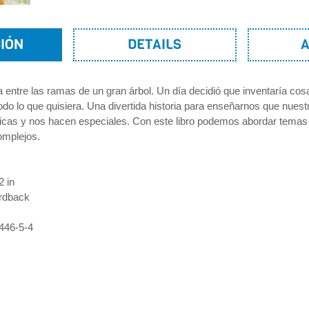
IÓN
DETAILS
ía entre las ramas de un gran árbol. Un día decidió que inventaría c
odo lo que quisiera. Una divertida historia para enseñarnos que nuest
icas y nos hacen especiales. Con este libro podemos abordar temas
omplejos.
2 in
rdback
446-5-4