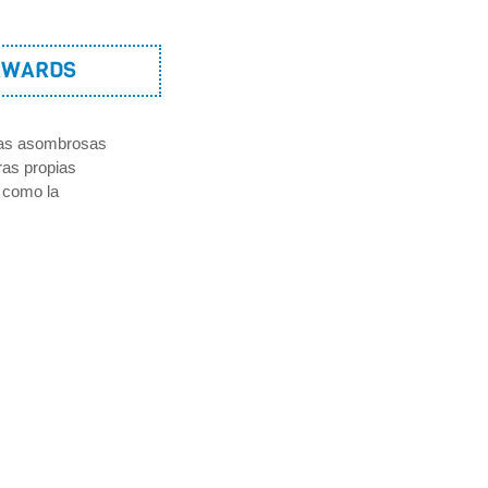
AWARDS
osas asombrosas
ras propias
 como la