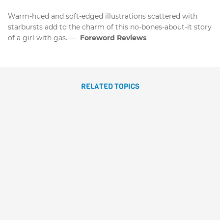
Warm-hued and soft-edged illustrations scattered with
starbursts add to the charm of this no-bones-about-it story
of a girl with gas.
Foreword Reviews
RELATED TOPICS
ADOPTING A DINOSAUR
José Carlos Andrés
Ana
Sanfelippo