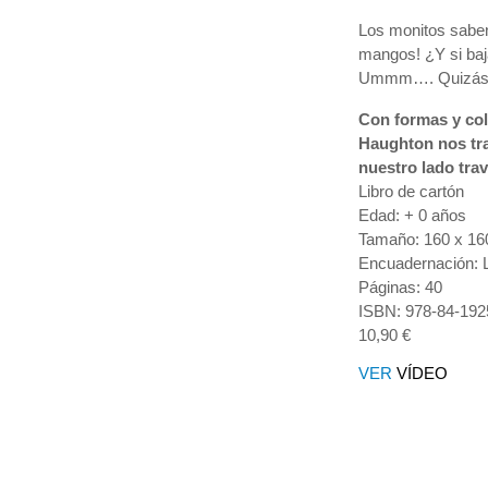
Los monitos saben
mangos! ¿Y si baj
Ummm…. Quizá
Con formas y col
Haughton nos trae
nuestro lado tra
Libro de cartón
Edad: + 0 años
Tamaño: 160 x 1
Encuadernación: L
Páginas: 40
ISBN: 978-84-192
10,90 €
VER
VÍDEO