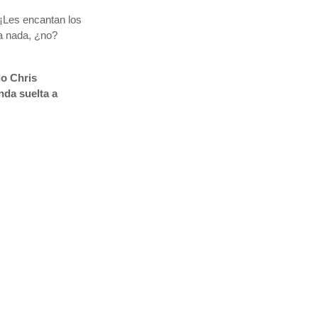
¡Les encantan los
a nada, ¿no?
do Chris
nda suelta a