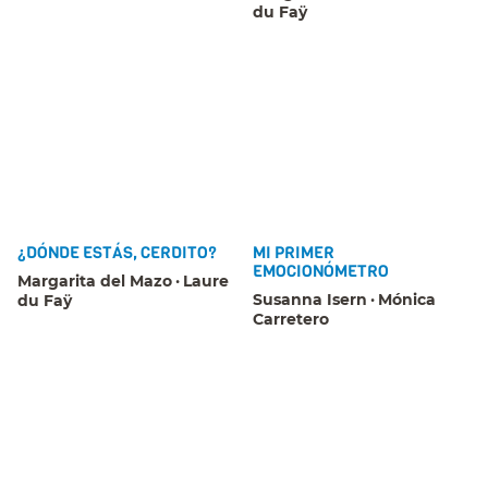
du Faÿ
¿DÓNDE ESTÁS, CERDITO?
MI PRIMER
EMOCIONÓMETRO
Margarita del Mazo
Laure
Susanna Isern
Mónica
du Faÿ
Carretero