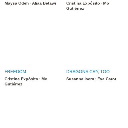
Maysa Odeh
Aliaa Betawi
Cristina Expósito
Mo
Gutiérrez
FREEDOM
DRAGONS CRY, TOO
Cristina Expósito
Mo
Susanna Isern
Eva Carot
Gutiérrez