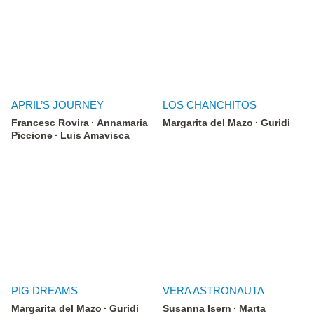
APRIL’S JOURNEY
LOS CHANCHITOS
Francesc Rovira
Annamaria
Margarita del Mazo
Guridi
Piccione
Luis Amavisca
PIG DREAMS
VERA ASTRONAUTA
Margarita del Mazo
Guridi
Susanna Isern
Marta