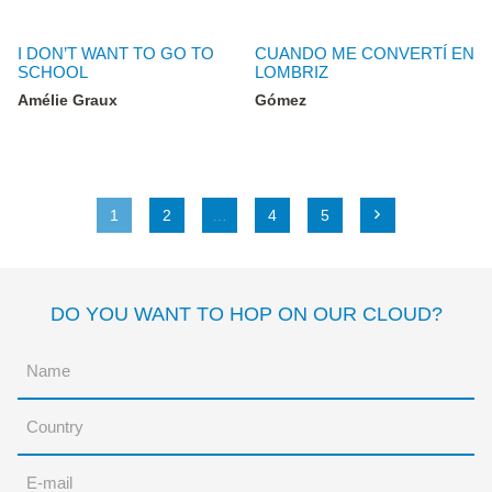
I DON’T WANT TO GO TO
CUANDO ME CONVERTÍ EN
SCHOOL
LOMBRIZ
Amélie Graux
Gómez
1
2
…
4
5
DO YOU WANT TO HOP ON OUR CLOUD?